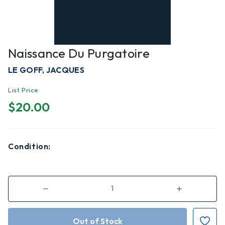
Naissance Du Purgatoire
LE GOFF, JACQUES
List Price
$20.00
Condition:
Decrease
Increase
Quantity
Quantity
of
of
Naissance
Naissance
du
du
Purgatoire
Purgatoire