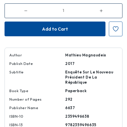
Decrease
Increase
Quantity
Quantity
of
of
Macron
Macron
&
&
Cie
Cie
enquête
enquête
sur
sur
le
le
nouveau
nouveau
président
président
de
de
Author
Mathieu Magnaudeix
la
la
République
République
Publish Date
2017
Subtitle
Enquête Sur Le Nouveau
Président De La
République
Book Type
Paperback
Number of Pages
292
Publisher Name
6637
ISBN-10
2359496638
ISBN-13
9782359496635