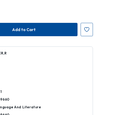
R,R
r
1
59660
anguage And Literature
59660