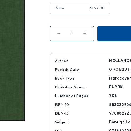
New
$165.00
Decrease
Increase
Quantity
Quantity
of
of
La
La
Commedia
Commedia
Di
Di
Dante
Dante
Author
HOLLANDE
Alighieri
Alighieri
Publish Date
01/01/2011
Book Type
Hardcove
Publisher Name
BUYBK
Number of Pages
708
ISBN-10
882225966
ISBN-13
97888222
Subject
Foreign L
SKU
97888222