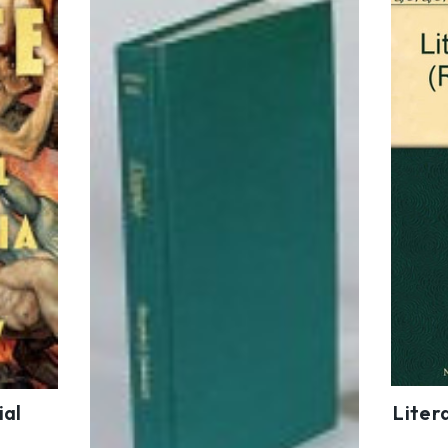
ial
Liter