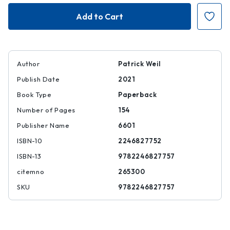
De
De
la
la
laïcité
laïcité
en
en
France
France
Author
Patrick Weil
Publish Date
2021
Book Type
Paperback
Number of Pages
154
Publisher Name
6601
ISBN-10
2246827752
ISBN-13
9782246827757
citemno
265300
SKU
9782246827757