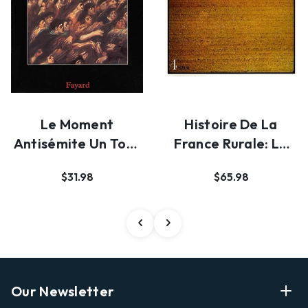
Le Moment
Histoire De La
Antisémite Un Tour
France Rurale: La
De La France En
Fin De La France …
$31.98
$65.98
1898
Our Newsletter